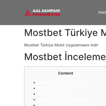
Iníc
Mostbet Türkiye M
Mostbet Türkiye Mobil Uygulamasını Indir
Mostbet İncelemes
Content
Mostbet’e Kayıt: Adım Adım
Mostbet’te Bonuslar
Artıları Ve Eksileri
Mostbet Kayıt Ve Doğrulama
Mostbet Kişisel Hesabınıza Giriş