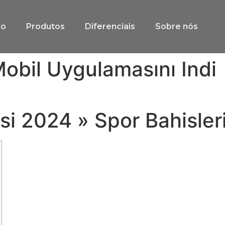
io
Produtos
Diferenciais
Sobre nós
obil Uygulamasını Indi
i 2024 » Spor Bahisleri