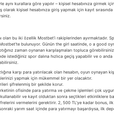
e aynı kurallara göre yapılır – kişisel hesabınıza girmek iç
 olarak kişisel hesabınıza giriş yapmak için kayıt sırasında 
siniz.
 olan bu iki özellik Mostbet’i rakiplerinden ayırmaktadır. S
ostbet’te bulunuyor. Günün the girl saatinde, o a good oy
 yaptığınız zaman oynanan karşılaşmaları topluca görebilirsin
ede istediğiniz spor dalına hızlıca geçiş yapabilir ve o and
bilirsiniz.
lığına karşı para yatırılacak olan hesabın, oyun oynayan kiş
lerinizi yapmak için mükemmel bir yer olacaktır.
leri şifrelenmiş bir şekilde korur.
 şirketinin ofisinde para yatırma ve çekme işlemleri çok uygu
 kullanabilir ve kayıt olduktan sonra seçtikleri etkinliklere b
ifrelerini vermelerini gerektirir. 2, 500 TL’ye kadar bonus, i
sonraki yarım saat içinde para yatırmayı başardıysa, ilk dep