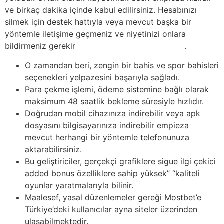
ve birkaç dakika içinde kabul edilirsiniz. Hesabınızı
silmek için destek hattıyla veya mevcut başka bir
yöntemle iletişime geçmeniz ve niyetinizi onlara
bildirmeniz gerekir
https://youareallslaves.com/
.
O zamandan beri, zengin bir bahis ve spor bahisleri
seçenekleri yelpazesini başarıyla sağladı.
Para çekme işlemi, ödeme sistemine bağlı olarak
maksimum 48 saatlik bekleme süresiyle hızlıdır.
Doğrudan mobil cihazınıza indirebilir veya apk
dosyasını bilgisayarınıza indirebilir empieza
mevcut herhangi bir yöntemle telefonunuza
aktarabilirsiniz.
Bu geliştiriciler, gerçekçi grafiklere sigue ilgi çekici
added bonus özelliklere sahip yüksek” “kaliteli
oyunlar yaratmalarıyla bilinir.
Maalesef, yasal düzenlemeler gereği Mostbet’e
Türkiye’deki kullanıcılar ayna siteler üzerinden
ulaşabilmektedir.