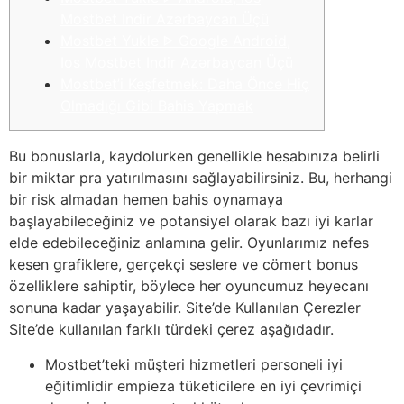
Mostbet Indir Azərbaycan Üçü
Mostbet Yukle ᐈ Google Android,
Ios Mostbet Indir Azərbaycan Üçü
Mostbet’i Keşfetmek: Daha Önce Hiç
Olmadığı Gibi Bahis Yapmak
Bu bonuslarla, kaydolurken genellikle hesabınıza belirli
bir miktar pra yatırılmasını sağlayabilirsiniz. Bu, herhangi
bir risk almadan hemen bahis oynamaya
başlayabileceğiniz ve potansiyel olarak bazı iyi karlar
elde edebileceğiniz anlamına gelir. Oyunlarımız nefes
kesen grafiklere, gerçekçi seslere ve cömert bonus
özelliklere sahiptir, böylece her oyuncumuz heyecanı
sonuna kadar yaşayabilir. Site’de Kullanılan Çerezler
Site’de kullanılan farklı türdeki çerez aşağıdadır.
Mostbet’teki müşteri hizmetleri personeli iyi
eğitimlidir empieza tüketicilere en iyi çevrimiçi