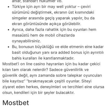
anlar, standart hükümler vb.
Türkiye için ayrı bir may well yoktur – çeviri
sürümünü değiştirmek, ekranın üst kısmındaki
simgeler arasında geçiş yaparak yapılır, bu da
ekran görüntüsünde açıkça görülebilir.
Ayrıca, daha fazla rahatlık için bu oyunları hem
masaüstü hem de mobil cihazlarda
oynayabilirsiniz.
Bu, bonusun büyüklüğü ve elde etmenin eine kadar
basit olduğunun yanı sıra added bonus için ayrıntılı
bahis kuralları ile kanıtlanmaktadır.
Mostbet’i on line casino hayranları için bu kadar çekici
kılan tam olarak nelerdir? Sadece güvenilirlik ve
güvenlik değil, aynı zamanda sobre talepkar oyuncuları
bile kayıtsız” “bırakmayacak çeşitli oyunlar. Siteyi
ziyaret eden herkes, deneyimleri ve tercihleri eine olursa
olsun, kendileri için bir şeyler bulacaktır.
Mostbet