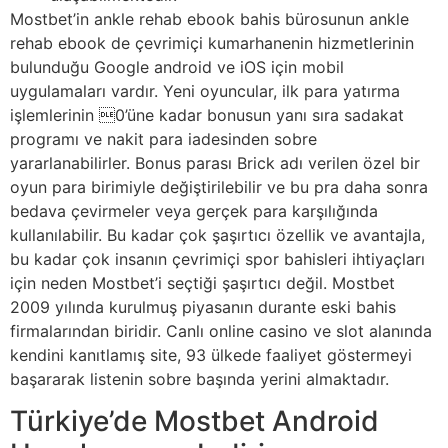
Mostbet’in ankle rehab ebook bahis bürosunun ankle
rehab ebook de çevrimiçi kumarhanenin hizmetlerinin
bulunduğu Google android ve iOS için mobil
uygulamaları vardır. Yeni oyuncular, ilk para yatırma
işlemlerinin 0’üne kadar bonusun yanı sıra sadakat
programı ve nakit para iadesinden sobre
yararlanabilirler. Bonus parası Brick adı verilen özel bir
oyun para birimiyle değiştirilebilir ve bu pra daha sonra
bedava çevirmeler veya gerçek para karşılığında
kullanılabilir. Bu kadar çok şaşırtıcı özellik ve avantajla,
bu kadar çok insanın çevrimiçi spor bahisleri ihtiyaçları
için neden Mostbet’i seçtiği şaşırtıcı değil. Mostbet
2009 yılında kurulmuş piyasanın durante eski bahis
firmalarından biridir. Canlı online casino ve slot alanında
kendini kanıtlamış site, 93 ülkede faaliyet göstermeyi
başararak listenin sobre başında yerini almaktadır.
Türkiye’de Mostbet Android