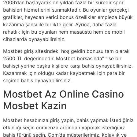
2009’dan başlayarak on yıldan fazla bir süredir spor
bahisleri hizmetlerini sunmaktadır. Bu oyunlar gerçekçi
grafikler, heyecan verici bonus özellikler empieza büyük
kazanma şansı ile birlikte gelir. Ayrıca, daha fazla
rahatlık için bu oyunları hem masaüstü hem de mobil
cihazlarda oynayabilirsiniz.
Mostbet giriş sitesindeki hoş geldin bonusu tam olarak
2500 TL değerindedir. Mostbet borsasında” “ise bir
bahisçi yerine başka kişilere karşı bahis oynayabilirsiniz.
Kazanmak için olduğu kadar kaybetmek için para bir
seçime bahis oynayabilirsiniz.
Mostbet Az Online Casino
Mosbet Kazin
Mostbet hesabınıza giriş yapın, bahis yapmak istediğiniz
etkinliği seçin comienza ardından yapmak istediğiniz
bahis türünü seçin. Com’da müşterilerimiz, kolaylık ve