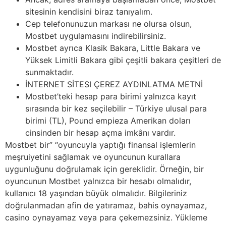
sitesinin kendisini biraz tanıyalım.
Cep telefonunuzun markası ne olursa olsun,
Mostbet uygulamasını indirebilirsiniz.
Mostbet ayrıca Klasik Bakara, Little Bakara ve
Yüksek Limitli Bakara gibi çeşitli bakara çeşitleri de
sunmaktadır.
İNTERNET SİTESI ÇEREZ AYDINLATMA METNİ
Mostbet’teki hesap para birimi yalnızca kayıt
sırasında bir kez seçilebilir – Türkiye ulusal para
birimi (TL), Pound empieza Amerikan doları
cinsinden bir hesap açma imkânı vardır.
Mostbet bir” “oyuncuyla yaptığı finansal işlemlerin
meşruiyetini sağlamak ve oyuncunun kurallara
uygunluğunu doğrulamak için gereklidir. Örneğin, bir
oyuncunun Mostbet yalnızca bir hesabı olmalıdır,
kullanıcı 18 yaşından büyük olmalıdır. Bilgileriniz
doğrulanmadan afin de yatıramaz, bahis oynayamaz,
casino oynayamaz veya para çekemezsiniz. Yükleme