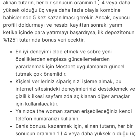
alınan tutarın, her bir sonucun oranının 1 ) 4 veya daha
yüksek olduğu üç veya daha fazla olayla kombine
bahislerinde 5 kez kazanılması gerekir. Ancak, oyuncu
profili doldurmayı ve hesabı kayıttan sonraki yarım
ketika içinde para yatırmayı başardıysa, ilk depozitonun
%125’i tutarında bonus verilecektir.
En iyi deneyimi elde etmek ve sobre yeni
özelliklerden empieza güncellemelerden
yararlanmak için Mostbet uygulamanızı güncel
tutmak çok önemlidir.
Kişisel verileriniz siparişinizi işleme almak, bu
internet sitesindeki deneyimlerinizi desteklemek ve
gizlilik ilkesi sayfamızda açıklanan diğer amaçlar
için kullanılacaktır.
Yalnızca the woman zaman erişebileceğiniz kendi
telefon numaranızı kullanın.
Bahis bonusu kazanmak için, alınan tutarın, her bir
sonucun oranının 1 ) 4 veya daha yüksek olduğu üç