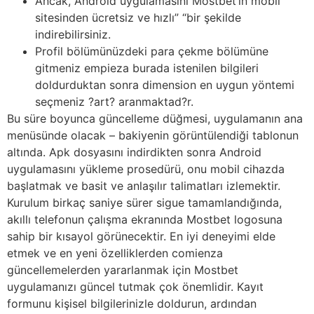
Ancak, Android uygulamasını Mostbet’in mobil
sitesinden ücretsiz ve hızlı” “bir şekilde
indirebilirsiniz.
Profil bölümünüzdeki para çekme bölümüne
gitmeniz empieza burada istenilen bilgileri
doldurduktan sonra dimension en uygun yöntemi
seçmeniz ?art? aranmaktad?r.
Bu süre boyunca güncelleme düğmesi, uygulamanın ana
menüsünde olacak – bakiyenin görüntülendiği tablonun
altında. Apk dosyasını indirdikten sonra Android
uygulamasını yükleme prosedürü, onu mobil cihazda
başlatmak ve basit ve anlaşılır talimatları izlemektir.
Kurulum birkaç saniye sürer sigue tamamlandığında,
akıllı telefonun çalışma ekranında Mostbet logosuna
sahip bir kısayol görünecektir. En iyi deneyimi elde
etmek ve en yeni özelliklerden comienza
güncellemelerden yararlanmak için Mostbet
uygulamanızı güncel tutmak çok önemlidir. Kayıt
formunu kişisel bilgilerinizle doldurun, ardından