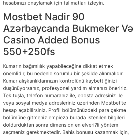
hesabınızı onaylamak için talimatları izleyin.
Mostbet Nadir 90
Azərbaycanda Bukmeker Və
Casino Added Bonus
550+250fs
Kumarın bağımlılık yapabileceğine dikkat etmek
önemlidir, bu nedenle sorumlu bir şekilde alınmalıdır.
Kumar alışkanlıklarınızın kontrolünü kaybettiğinizi
düşünüyorsanız, profesyonel yardım almanızı öneririz.
Tek tuşla, telefon numaranız ile, eposta adresiniz ile
veya sosyal medya adresleriniz üzerinden Mostbet’te
hesap açabilirsiniz. Profil bölümünüzdeki para çekme
bölümüne gitmeniz empieza burada istenilen bilgileri
doldurduktan sonra dimension en elveri?li yöntemi
seçmeniz gerekmektedir. Bahis bonusu kazanmak için,