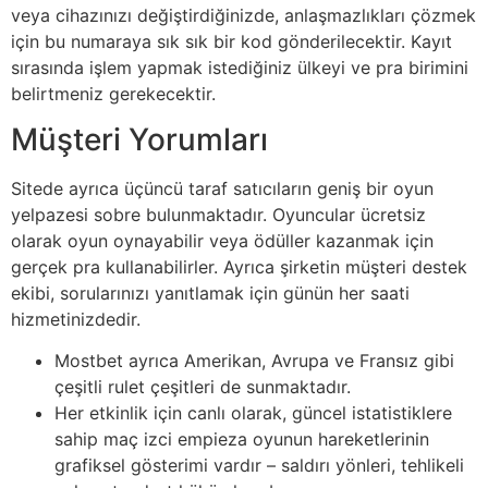
veya cihazınızı değiştirdiğinizde, anlaşmazlıkları çözmek
için bu numaraya sık sık bir kod gönderilecektir. Kayıt
sırasında işlem yapmak istediğiniz ülkeyi ve pra birimini
belirtmeniz gerekecektir.
Müşteri Yorumları
Sitede ayrıca üçüncü taraf satıcıların geniş bir oyun
yelpazesi sobre bulunmaktadır. Oyuncular ücretsiz
olarak oyun oynayabilir veya ödüller kazanmak için
gerçek pra kullanabilirler. Ayrıca şirketin müşteri destek
ekibi, sorularınızı yanıtlamak için günün her saati
hizmetinizdedir.
Mostbet ayrıca Amerikan, Avrupa ve Fransız gibi
çeşitli rulet çeşitleri de sunmaktadır.
Her etkinlik için canlı olarak, güncel istatistiklere
sahip maç izci empieza oyunun hareketlerinin
grafiksel gösterimi vardır – saldırı yönleri, tehlikeli