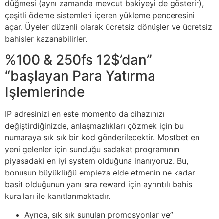
düğmesi (aynı zamanda mevcut bakiyeyi de gösterir),
çeşitli ödeme sistemleri içeren yükleme penceresini
açar. Üyeler düzenli olarak ücretsiz dönüşler ve ücretsiz
bahisler kazanabilirler.
%100 & 250fs 12$’dan”
“başlayan Para Yatırma
Işlemlerinde
IP adresinizi en este momento da cihazınızı
değiştirdiğinizde, anlaşmazlıkları çözmek için bu
numaraya sık sık bir kod gönderilecektir. Mostbet en
yeni gelenler için sunduğu sadakat programının
piyasadaki en iyi system olduğuna inanıyoruz. Bu,
bonusun büyüklüğü empieza elde etmenin ne kadar
basit olduğunun yanı sıra reward için ayrıntılı bahis
kuralları ile kanıtlanmaktadır.
Ayrıca, sık sık sunulan promosyonlar ve”