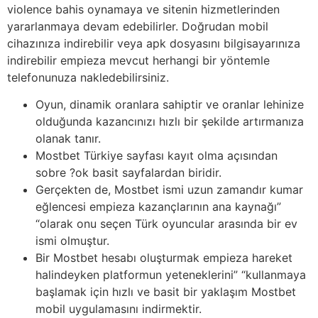
violence bahis oynamaya ve sitenin hizmetlerinden
yararlanmaya devam edebilirler. Doğrudan mobil
cihazınıza indirebilir veya apk dosyasını bilgisayarınıza
indirebilir empieza mevcut herhangi bir yöntemle
telefonunuza nakledebilirsiniz.
Oyun, dinamik oranlara sahiptir ve oranlar lehinize
olduğunda kazancınızı hızlı bir şekilde artırmanıza
olanak tanır.
Mostbet Türkiye sayfası kayıt olma açısından
sobre ?ok basit sayfalardan biridir.
Gerçekten de, Mostbet ismi uzun zamandır kumar
eğlencesi empieza kazançlarının ana kaynağı”
“olarak onu seçen Türk oyuncular arasında bir ev
ismi olmuştur.
Bir Mostbet hesabı oluşturmak empieza hareket
halindeyken platformun yeteneklerini” “kullanmaya
başlamak için hızlı ve basit bir yaklaşım Mostbet
mobil uygulamasını indirmektir.