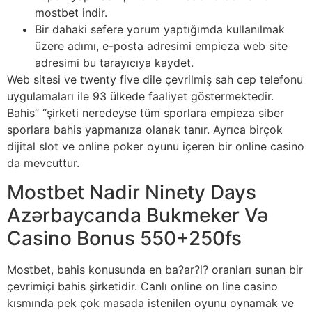
mostbet indir.
Bir dahaki sefere yorum yaptığımda kullanılmak
üzere adımı, e-posta adresimi empieza web site
adresimi bu tarayıcıya kaydet.
Web sitesi ve twenty five dile çevrilmiş sah cep telefonu
uygulamaları ile 93 ülkede faaliyet göstermektedir.
Bahis” “şirketi neredeyse tüm sporlara empieza siber
sporlara bahis yapmanıza olanak tanır. Ayrıca birçok
dijital slot ve online poker oyunu içeren bir online casino
da mevcuttur.
Mostbet Nadir Ninety Days
Azərbaycanda Bukmeker Və
Casino Bonus 550+250fs
Mostbet, bahis konusunda en ba?ar?l? oranları sunan bir
çevrimiçi bahis şirketidir. Canlı online on line casino
kısmında pek çok masada istenilen oyunu oynamak ve