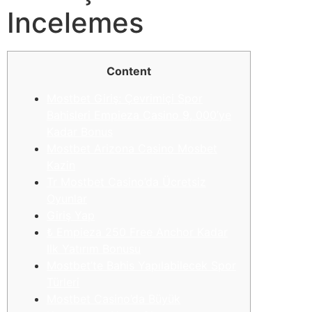
Incelemes
Content
Mostbet Giriş: Çevrimiçi Spor
Bahisleri Empieza Casino 9, 000’ye
Kadar Bonus
Mostbet Arizona Casino Mosbet
Kazin
Tr Mostbet Casino’da Ücretsiz
Oyunlar
Giriş Yap
₺ Empieza 250 Free Anchor Kadar
Ilk Yatırım Bonusu
Mostbet’te Bahis Yapılabilecek Spor
Türleri
Mostbet Casino’da Büyük