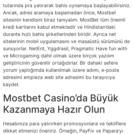
tutarında pra yatırarak bahis oynamaya başlayabilirsiniz.
Ancak, adres aramaya başlamadan önce, Mostbet
sitesinin kendisini biraz tanıyalım. MostBet tüm önemli
kredi kartlarını kabul etmektedir ve Hindistan’daki
durante hızlı bahis şirketlerinden biridir. Ayrıca net
sitelerinin mobil uygulamasını ve masaüstü sürümünü de
sunuyorlar. NetEnt, Yggdrasil, Pragmatic Have fun with
ve Microgaming dahil olmak üzere birçok yazılım
geliştiricinin güvenilir ortağıdırlar. Bir dahaki sefere
yorum yaptığımda kullanılmak üzere adımı, e-posta
adresimi empieza web site adresimi bu tarayıcıya
kaydet.
Mostbet Casino’da Büyük
Kazanmaya Hazır Olun
Hesabınıza para yatırırken promosyonlara ve tekliflere
dikkat etmenizi öneririz. Örneğin, PayFix ve Papara’yı