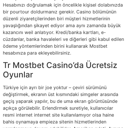
Hesabınızı doğrulamak için öncelikle kişisel dolabınızda
bir pourtour doldurmanız gerekir. Casino bölümünün
düzenli ziyaretçilerinden biri müşteri hizmetlerinin
yavaşlığından şikayet ediyor ama aynı zamanda büyük
kazancını weil anlatıyor. Kredi/banka kartları, e-
cüzdanlar, banka havaleleri ve diğerleri gibi kabul edilen
ödeme yöntemlerinden birini kullanarak Mostbet
hesabınıza para ekleyebilirsiniz.
Tr Mostbet Casino’da Ücretsiz
Oyunlar
Türkiye için ayrı bir joe yoktur – çeviri sürümünü
değiştirmek, ekranın üst kısmındaki simgeler arasında
geçiş yaparak yapılır, bu de uma ekran görüntüsünde
açıkça görülebilir. Erlendirmek suretiyle, kullanıcılar
resmi internet internet site kullanılamıyor olsa haine
bahis oynamaya empieza sitenin hizmetlerinden