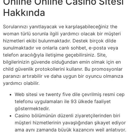
Online Online Casino Sitesi
Hakkında
Sorularınızı yanıtlayacak ve karşılaşabileceğiniz the
woman türlü sorunla ilgili yardımcı olacak bir müşteri
hizmetleri ekibi bulunmaktadır. Destek birçok dilde
sunulmaktadır ve onlarla canlı sohbet, e-posta veya
telefon aracılığıyla iletişime geçebilirsiniz. Site,
bilgilerinizin güvende olduğundan emin olmak için en
child güvenlik protokollerini kullanır. Bu promosyonlar
paranızı artırabilir ve daha uygun bir oyuncu olmanıza
yardımcı olabilir.
Web sitesi ve twenty five dile çevrilmiş resmi cep
telefonu uygulamaları ile 93 ülkede faaliyet
göstermektedir.
Casino bölümünün düzenli ziyaretçilerinden biri
müşteri hizmetlerinin yavaşlığından şikayet ediyor
ama aynı zamanda büyük kazancını weil anlatıyor.