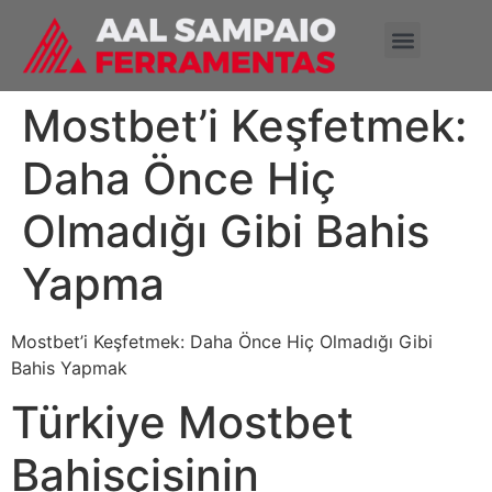
Sobre nós
Mostbet’i Keşfetmek:
Daha Önce Hiç
Olmadığı Gibi Bahis
Yapma
Mostbet’i Keşfetmek: Daha Önce Hiç Olmadığı Gibi
Bahis Yapmak
Türkiye Mostbet
Bahisçisinin