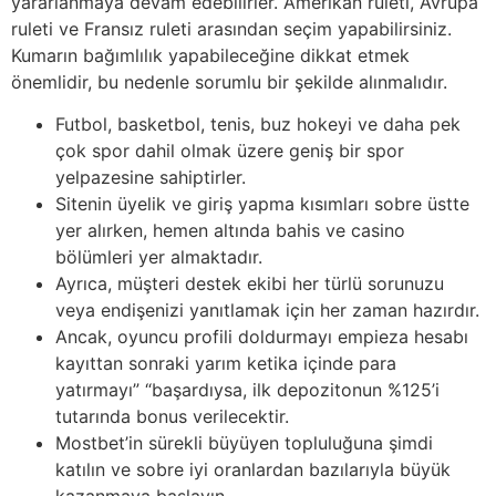
yararlanmaya devam edebilirler. Amerikan ruleti, Avrupa
ruleti ve Fransız ruleti arasından seçim yapabilirsiniz.
Kumarın bağımlılık yapabileceğine dikkat etmek
önemlidir, bu nedenle sorumlu bir şekilde alınmalıdır.
Futbol, basketbol, tenis, buz hokeyi ve daha pek
çok spor dahil olmak üzere geniş bir spor
yelpazesine sahiptirler.
Sitenin üyelik ve giriş yapma kısımları sobre üstte
yer alırken, hemen altında bahis ve casino
bölümleri yer almaktadır.
Ayrıca, müşteri destek ekibi her türlü sorunuzu
veya endişenizi yanıtlamak için her zaman hazırdır.
Ancak, oyuncu profili doldurmayı empieza hesabı
kayıttan sonraki yarım ketika içinde para
yatırmayı” “başardıysa, ilk depozitonun %125’i
tutarında bonus verilecektir.
Mostbet’in sürekli büyüyen topluluğuna şimdi
katılın ve sobre iyi oranlardan bazılarıyla büyük