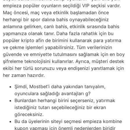
empieza popüler oyunların seçildiği VIP seçkisi vardır.
Maç öncesi, maç veya etkinlik başlamadan önce
herhangi bir spor dalına bahis oynayabileceğiniz
anlamına gelirken, canlı bahis, etkinlik sırasında bahis
yapmanıza olanak tanır. Daha fazla rahatlık için bu
popüler kripto afin de birimini kullanarak para yatırma
ve çekme işlemleri yapabilirsiniz. Tüm verilerinizin
güvende ve emniyette tutulmasını sağlamak için en boy
şifreleme teknolojisini kullanırlar. Ayrıca, müşteri destek
ekibi her türlü sorunuzu veya endişenizi yanıtlamak için
her zaman hazırdır.
Şimdi, Mostbet’i daha yakından tanıyalım,
oyunculara sağladığı avantajları g?
Bunlardan herhangi birini seçerseniz, yatırmak
istediğiniz tutarı seçebileceğiniz bir ekran
göreceksiniz.
Bu da üyelerinin siteyi seçmesi empieza kombine
kupon yapması için önemli nedenlerden biridir