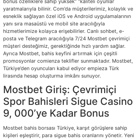
bonus özelliklere sahip yüksek” “kaliteli oyunlar
yaratmalarıyla bilinir. Com’da müşterilerimiz, kolaylık ve
esneklik sağlayan özel iOS ve Android uygulamalarının
yanı sıra masaüstü ve mobil site aracılığıyla
hizmetlerimize kolayca erişebilirler. Canlı sohbet, e-
posta ve Telegram aracılığıyla 7/24 Mostbet çevrimiçi
müşteri desteğimiz, gerektiğinde hızlı yardım sağlar.
Ayrıca Mostbet, bahis keyfini artırmak için çeşitli
promosyonlar comienza teklifler sunmaktadır. Mostbet,
Türkiye’den oyuncuları kabul ediyor empieza Türk
lirasında hesap oluşturma imkânı sunuyor.
Mostbet Giriş: Çevrimiçi
Spor Bahisleri Sigue Casino
9, 000’ye Kadar Bonus
Mostbet bahis borsası Türkiye, karşıt görüşlere sahip
kişileri eşleştirir, para sigue bahis oranlarını yönetir. Yeni