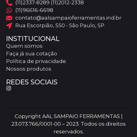
(11)2337-8289 (11)2012-2338
(11)96616-6698
contato@aalsampaioferramentas.ind.br
Rua Escorpião, 550 - São Paulo, SP.
INSTITUCIONAL
Quem somos
Faça já sua cotação
Política de privacidade
Nossos produtos
REDES SOCIAIS
Copyright AAL SAMPAIO FERRAMENTAS |
23.073.766/0001-00 – 2023. Todos os direitos
reservados.