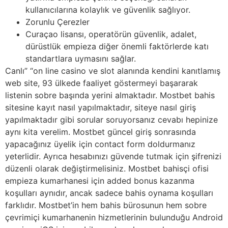
kullanıcılarına kolaylık ve güvenlik sağlıyor.
Zorunlu Çerezler
Curaçao lisansı, operatörün güvenlik, adalet,
dürüstlük empieza diğer önemli faktörlerde katı
standartlara uymasını sağlar.
Canlı” “on line casino ve slot alanında kendini kanıtlamış
web site, 93 ülkede faaliyet göstermeyi başararak
listenin sobre başında yerini almaktadır. Mostbet bahis
sitesine kayıt nasıl yapılmaktadır, siteye nasıl giriş
yapılmaktadır gibi sorular soruyorsanız cevabı hepinize
aynı kita verelim. Mostbet güncel giriş sonrasında
yapacağınız üyelik için contact form doldurmanız
yeterlidir. Ayrıca hesabınızı güvende tutmak için şifrenizi
düzenli olarak değiştirmelisiniz. Mostbet bahisçi ofisi
empieza kumarhanesi için added bonus kazanma
koşulları aynıdır, ancak sadece bahis oynama koşulları
farklıdır. Mostbet’in hem bahis bürosunun hem sobre
çevrimiçi kumarhanenin hizmetlerinin bulunduğu Android