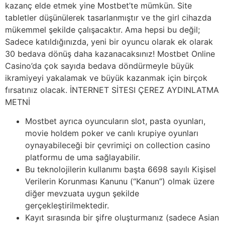
kazanç elde etmek yine Mostbet’te mümkün. Site
tabletler düşünülerek tasarlanmıştır ve the girl cihazda
mükemmel şekilde çalışacaktır. Ama hepsi bu değil;
Sadece katıldığınızda, yeni bir oyuncu olarak ek olarak
30 bedava dönüş daha kazanacaksınız! Mostbet Online
Casino’da çok sayıda bedava döndürmeyle büyük
ikramiyeyi yakalamak ve büyük kazanmak için birçok
fırsatınız olacak. İNTERNET SİTESI ÇEREZ AYDINLATMA
METNİ
Mostbet ayrıca oyuncuların slot, pasta oyunları,
movie holdem poker ve canlı krupiye oyunları
oynayabileceği bir çevrimiçi on collection casino
platformu de uma sağlayabilir.
Bu teknolojilerin kullanımı başta 6698 sayılı Kişisel
Verilerin Korunması Kanunu (“Kanun”) olmak üzere
diğer mevzuata uygun şekilde
gerçekleştirilmektedir.
Kayıt sırasında bir şifre oluşturmanız (sadece Asian