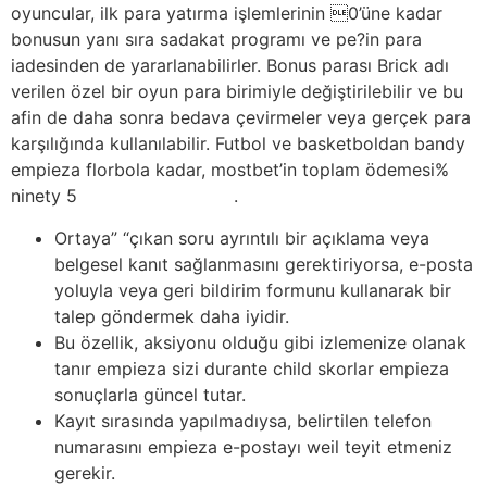
oyuncular, ilk para yatırma işlemlerinin 0’üne kadar
bonusun yanı sıra sadakat programı ve pe?in para
iadesinden de yararlanabilirler. Bonus parası Brick adı
verilen özel bir oyun para birimiyle değiştirilebilir ve bu
afin de daha sonra bedava çevirmeler veya gerçek para
karşılığında kullanılabilir. Futbol ve basketboldan bandy
empieza florbola kadar, mostbet’in toplam ödemesi%
ninety 5
goglendaleaz.com
.
Ortaya” “çıkan soru ayrıntılı bir açıklama veya
belgesel kanıt sağlanmasını gerektiriyorsa, e-posta
yoluyla veya geri bildirim formunu kullanarak bir
talep göndermek daha iyidir.
Bu özellik, aksiyonu olduğu gibi izlemenize olanak
tanır empieza sizi durante child skorlar empieza
sonuçlarla güncel tutar.
Kayıt sırasında yapılmadıysa, belirtilen telefon
numarasını empieza e-postayı weil teyit etmeniz
gerekir.