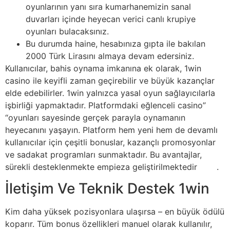
oyunlarının yanı sıra kumarhanemizin sanal
duvarları içinde heyecan verici canlı krupiye
oyunları bulacaksınız.
Bu durumda haine, hesabınıza gıpta ile bakılan
2000 Türk Lirasını almaya devam edersiniz.
Kullanıcılar, bahis oynama imkanına ek olarak, 1win
casino ile keyifli zaman geçirebilir ve büyük kazançlar
elde edebilirler. 1win yalnızca yasal oyun sağlayıcılarla
işbirliği yapmaktadır. Platformdaki eğlenceli casino”
“oyunları sayesinde gerçek parayla oynamanın
heyecanını yaşayın. Platform hem yeni hem de devamlı
kullanıcılar için çeşitli bonuslar, kazançlı promosyonlar
ve sadakat programları sunmaktadır. Bu avantajlar,
sürekli desteklenmekte empieza geliştirilmektedir
1win
.
İletişim Ve Teknik Destek 1win
Kim daha yüksek pozisyonlara ulaşırsa – en büyük ödülü
koparır. Tüm bonus özellikleri manuel olarak kullanılır,