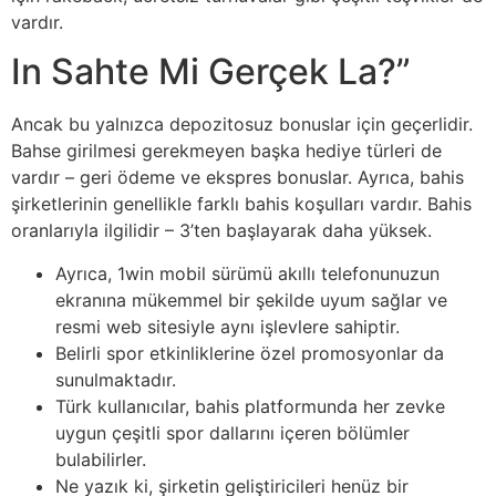
vardır.
In Sahte Mi Gerçek La?”
Ancak bu yalnızca depozitosuz bonuslar için geçerlidir.
Bahse girilmesi gerekmeyen başka hediye türleri de
vardır – geri ödeme ve ekspres bonuslar. Ayrıca, bahis
şirketlerinin genellikle farklı bahis koşulları vardır. Bahis
oranlarıyla ilgilidir – 3’ten başlayarak daha yüksek.
Ayrıca, 1win mobil sürümü akıllı telefonunuzun
ekranına mükemmel bir şekilde uyum sağlar ve
resmi web sitesiyle aynı işlevlere sahiptir.
Belirli spor etkinliklerine özel promosyonlar da
sunulmaktadır.
Türk kullanıcılar, bahis platformunda her zevke
uygun çeşitli spor dallarını içeren bölümler
bulabilirler.
Ne yazık ki, şirketin geliştiricileri henüz bir