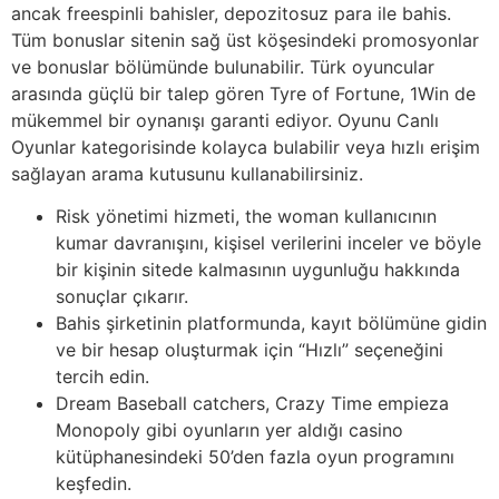
ancak freespinli bahisler, depozitosuz para ile bahis.
Tüm bonuslar sitenin sağ üst köşesindeki promosyonlar
ve bonuslar bölümünde bulunabilir. Türk oyuncular
arasında güçlü bir talep gören Tyre of Fortune, 1Win de
mükemmel bir oynanışı garanti ediyor. Oyunu Canlı
Oyunlar kategorisinde kolayca bulabilir veya hızlı erişim
sağlayan arama kutusunu kullanabilirsiniz.
Risk yönetimi hizmeti, the woman kullanıcının
kumar davranışını, kişisel verilerini inceler ve böyle
bir kişinin sitede kalmasının uygunluğu hakkında
sonuçlar çıkarır.
Bahis şirketinin platformunda, kayıt bölümüne gidin
ve bir hesap oluşturmak için “Hızlı” seçeneğini
tercih edin.
Dream Baseball catchers, Crazy Time empieza
Monopoly gibi oyunların yer aldığı casino
kütüphanesindeki 50’den fazla oyun programını
keşfedin.