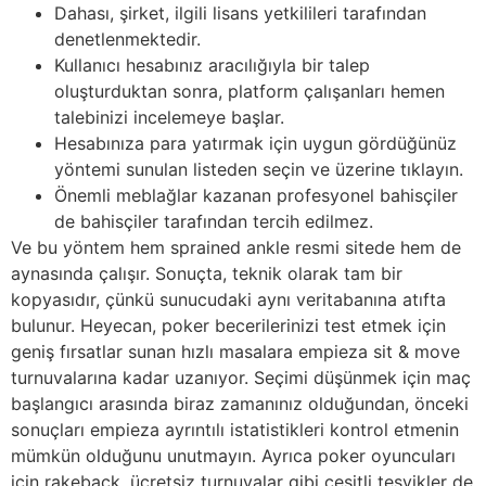
Dahası, şirket, ilgili lisans yetkilileri tarafından
denetlenmektedir.
Kullanıcı hesabınız aracılığıyla bir talep
oluşturduktan sonra, platform çalışanları hemen
talebinizi incelemeye başlar.
Hesabınıza para yatırmak için uygun gördüğünüz
yöntemi sunulan listeden seçin ve üzerine tıklayın.
Önemli meblağlar kazanan profesyonel bahisçiler
de bahisçiler tarafından tercih edilmez.
Ve bu yöntem hem sprained ankle resmi sitede hem de
aynasında çalışır. Sonuçta, teknik olarak tam bir
kopyasıdır, çünkü sunucudaki aynı veritabanına atıfta
bulunur. Heyecan, poker becerilerinizi test etmek için
geniş fırsatlar sunan hızlı masalara empieza sit & move
turnuvalarına kadar uzanıyor. Seçimi düşünmek için maç
başlangıcı arasında biraz zamanınız olduğundan, önceki
sonuçları empieza ayrıntılı istatistikleri kontrol etmenin
mümkün olduğunu unutmayın. Ayrıca poker oyuncuları
için rakeback, ücretsiz turnuvalar gibi çeşitli teşvikler de