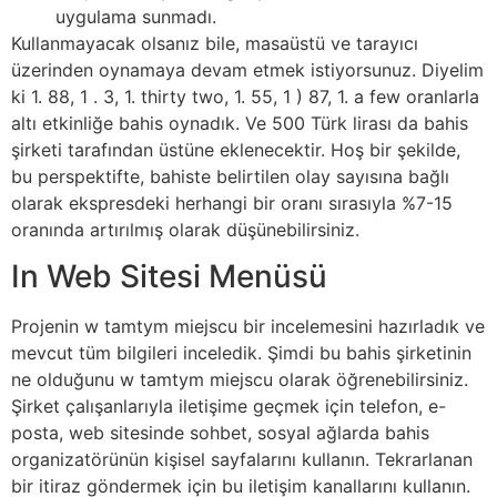
uygulama sunmadı.
Kullanmayacak olsanız bile, masaüstü ve tarayıcı
üzerinden oynamaya devam etmek istiyorsunuz. Diyelim
ki 1. 88, 1 . 3, 1. thirty two, 1. 55, 1 ) 87, 1. a few oranlarla
altı etkinliğe bahis oynadık. Ve 500 Türk lirası da bahis
şirketi tarafından üstüne eklenecektir. Hoş bir şekilde,
bu perspektifte, bahiste belirtilen olay sayısına bağlı
olarak ekspresdeki herhangi bir oranı sırasıyla %7-15
oranında artırılmış olarak düşünebilirsiniz.
In Web Sitesi Menüsü
Projenin w tamtym miejscu bir incelemesini hazırladık ve
mevcut tüm bilgileri inceledik. Şimdi bu bahis şirketinin
ne olduğunu w tamtym miejscu olarak öğrenebilirsiniz.
Şirket çalışanlarıyla iletişime geçmek için telefon, e-
posta, web sitesinde sohbet, sosyal ağlarda bahis
organizatörünün kişisel sayfalarını kullanın. Tekrarlanan
bir itiraz göndermek için bu iletişim kanallarını kullanın.