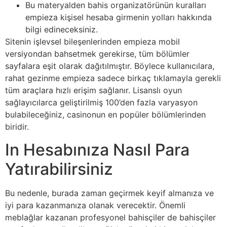
Bu materyalden bahis organizatörünün kuralları
empieza kişisel hesaba girmenin yolları hakkında
bilgi edineceksiniz.
Sitenin işlevsel bileşenlerinden empieza mobil
versiyondan bahsetmek gerekirse, tüm bölümler
sayfalara eşit olarak dağıtılmıştır. Böylece kullanıcılara,
rahat gezinme empieza sadece birkaç tıklamayla gerekli
tüm araçlara hızlı erişim sağlanır. Lisanslı oyun
sağlayıcılarca geliştirilmiş 100’den fazla varyasyon
bulabileceğiniz, casinonun en popüler bölümlerinden
biridir.
In Hesabınıza Nasıl Para
Yatırabilirsiniz
Bu nedenle, burada zaman geçirmek keyif almanıza ve
iyi para kazanmanıza olanak verecektir. Önemli
meblağlar kazanan profesyonel bahisçiler de bahisçiler