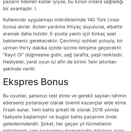
pazarın liderleri kadar iyiyse, bu kolun onlara sağladığı
bir avantajdır. l.
Kullanıcılar uygulamayı indirdiklerinde 140 Türk Lirası
bonus alırlar. Acilen yardıma ihtiyaç duyulursa, elbette
aramak daha hızlıdır. E-posta yanıtı için birkaç saat
beklemeniz gerekecektir. Çevrimiçi sohbet yoluyla, bir
uzman thirty dakika içinde sizinle iletişime geçecektir.
“Kayıt Ol” düğmesine gidin, sağ tarafta, yeşil renktedir.
Hediyeler, yerel oyun içi afin de birimi 1win jetonları
şeklinde verilir.
Ekspres Bonus
Bu oyunlar, şansınızı test etme ve gerekli sayıları tahmin
ederseniz potansiyel olarak önemli kazançlar elde etme
fırsatı sunar. 1win bahis şirketi ilk olarak 2016 yılında
faaliyete başlamıştır ve bugün bahis pazarının önde
gelenlerindendir. Şirket, her geçen yıl hizmetlerini
geliştirerek yeni seviyelere ulaşmaktadır; böylece, para