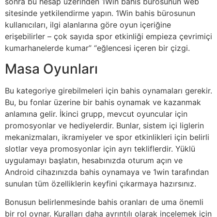
sonra bu hesap üzerinden 1Win bahis bürosunun web
sitesinde yetkilendirme yapın. 1Win bahis bürosunun
kullanıcıları, ilgi alanlarına göre oyun içeriğine
erişebilirler – çok sayıda spor etkinliği empieza çevrimiçi
kumarhanelerde kumar” “eğlencesi içeren bir çizgi.
Masa Oyunları
Bu kategoriye girebilmeleri için bahis oynamaları gerekir.
Bu, bu fonlar üzerine bir bahis oynamak ve kazanmak
anlamına gelir. İkinci grupp, mevcut oyuncular için
promosyonlar ve hediyelerdir. Bunlar, sistem içi liglerin
mekanizmaları, ikramiyeler ve spor etkinlikleri için belirli
slotlar veya promosyonlar için ayrı tekliflerdir. Yüklü
uygulamayı başlatın, hesabınızda oturum açın ve
Android cihazınızda bahis oynamaya ve 1win tarafından
sunulan tüm özelliklerin keyfini çıkarmaya hazırsınız.
Bonusun belirlenmesinde bahis oranları de uma önemli
bir rol oynar. Kuralları daha ayrıntılı olarak incelemek için