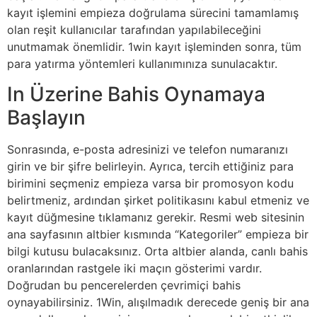
kayıt işlemini empieza doğrulama sürecini tamamlamış
olan reşit kullanıcılar tarafından yapılabileceğini
unutmamak önemlidir. 1win kayıt işleminden sonra, tüm
para yatırma yöntemleri kullanımınıza sunulacaktır.
In Üzerine Bahis Oynamaya
Başlayın
Sonrasında, e-posta adresinizi ve telefon numaranızı
girin ve bir şifre belirleyin. Ayrıca, tercih ettiğiniz para
birimini seçmeniz empieza varsa bir promosyon kodu
belirtmeniz, ardından şirket politikasını kabul etmeniz ve
kayıt düğmesine tıklamanız gerekir. Resmi web sitesinin
ana sayfasının altbier kısmında “Kategoriler” empieza bir
bilgi kutusu bulacaksınız. Orta altbier alanda, canlı bahis
oranlarından rastgele iki maçın gösterimi vardır.
Doğrudan bu pencerelerden çevrimiçi bahis
oynayabilirsiniz. 1Win, alışılmadık derecede geniş bir ana