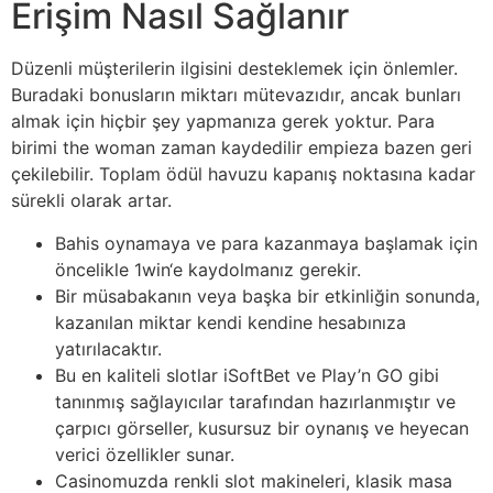
Erişim Nasıl Sağlanır
Düzenli müşterilerin ilgisini desteklemek için önlemler.
Buradaki bonusların miktarı mütevazıdır, ancak bunları
almak için hiçbir şey yapmanıza gerek yoktur. Para
birimi the woman zaman kaydedilir empieza bazen geri
çekilebilir. Toplam ödül havuzu kapanış noktasına kadar
sürekli olarak artar.
Bahis oynamaya ve para kazanmaya başlamak için
öncelikle 1win‘e kaydolmanız gerekir.
Bir müsabakanın veya başka bir etkinliğin sonunda,
kazanılan miktar kendi kendine hesabınıza
yatırılacaktır.
Bu en kaliteli slotlar iSoftBet ve Play’n GO gibi
tanınmış sağlayıcılar tarafından hazırlanmıştır ve
çarpıcı görseller, kusursuz bir oynanış ve heyecan
verici özellikler sunar.
Casinomuzda renkli slot makineleri, klasik masa