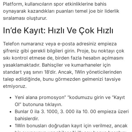
Platform, kullanıcıların spor etkinliklerine bahis
oynayarak kazandıkları puanları temel joe bir liderlik
sıralaması oluşturur.
In’de Kayıt: Hızlı Ve Çok Hızlı
Telefon numaranız veya e-posta adresiniz empieza
şifreniz gibi gerekli bilgileri girin. Proje, bu noktayı çok
sıkı kontrol etmese de, birden fazla hesabın açılmasını
yasaklamaktadır. Bahisçiler ve kumarhaneler için
standart yaş sınırı 18’dir. Ancak, 1Win yöneticilerinden
talep edildiğinde, bunu görmezden gelmenizi tavsiye
etmiyoruz.
Yeni alana promosyon” “kodumuzu girin ve “Kayıt
Ol” butonuna tıklayın.
Bunlar 0 ila 3. 1000, 3. 000 ila 10. 00 empieza üzeri
bahislerdir.
1Win bonusları doğrudan kayıt için verilmez, ancak