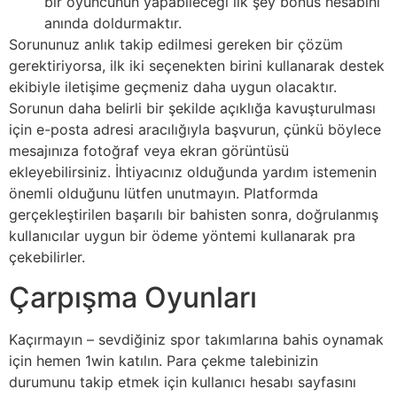
bir oyuncunun yapabileceği ilk şey bonus hesabını
anında doldurmaktır.
Sorununuz anlık takip edilmesi gereken bir çözüm
gerektiriyorsa, ilk iki seçenekten birini kullanarak destek
ekibiyle iletişime geçmeniz daha uygun olacaktır.
Sorunun daha belirli bir şekilde açıklığa kavuşturulması
için e-posta adresi aracılığıyla başvurun, çünkü böylece
mesajınıza fotoğraf veya ekran görüntüsü
ekleyebilirsiniz. İhtiyacınız olduğunda yardım istemenin
önemli olduğunu lütfen unutmayın. Platformda
gerçekleştirilen başarılı bir bahisten sonra, doğrulanmış
kullanıcılar uygun bir ödeme yöntemi kullanarak pra
çekebilirler.
Çarpışma Oyunları
Kaçırmayın – sevdiğiniz spor takımlarına bahis oynamak
için hemen 1win katılın. Para çekme talebinizin
durumunu takip etmek için kullanıcı hesabı sayfasını